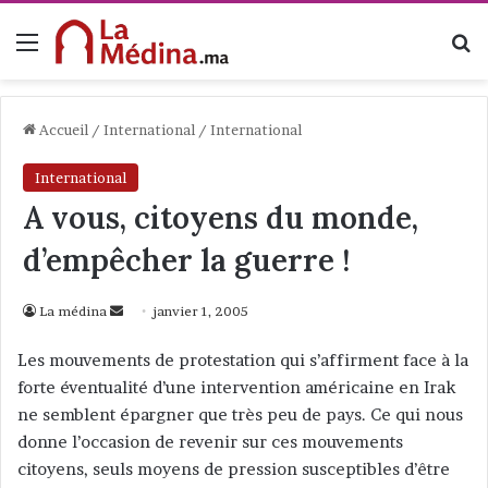
Menu
R
Accueil
/
International
/
International
International
A vous, citoyens du monde,
d’empêcher la guerre !
La médina
E
janvier 1, 2005
n
Les mouvements de protestation qui s’affirment face à la
v
forte éventualité d’une intervention américaine en Irak
o
ne semblent épargner que très peu de pays. Ce qui nous
y
donne l’occasion de revenir sur ces mouvements
e
citoyens, seuls moyens de pression susceptibles d’être
r