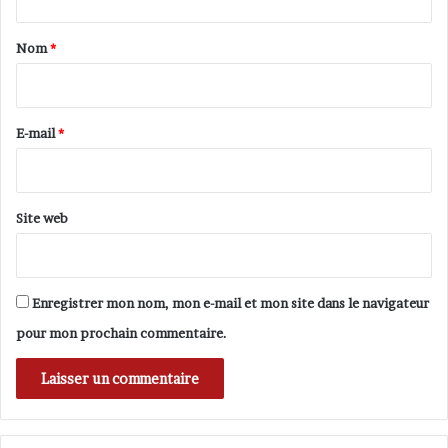
t
a
Nom
*
i
r
e
E-mail
*
*
Site web
Enregistrer mon nom, mon e-mail et mon site dans le navigateur
pour mon prochain commentaire.