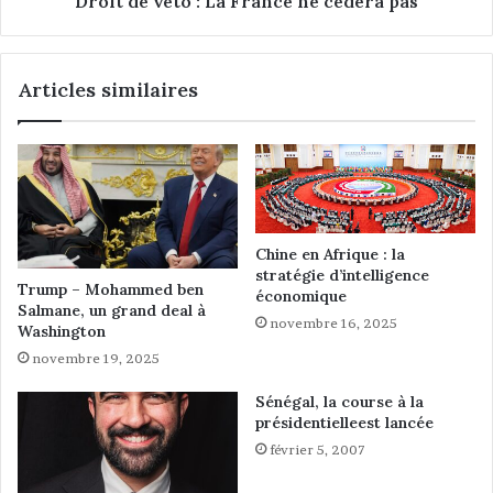
Droit de veto : La France ne cédera pas
o
:
L
Articles similaires
a
F
r
a
n
c
e
n
Chine en Afrique : la
stratégie d’intelligence
e
Trump – Mohammed ben
économique
c
Salmane, un grand deal à
é
novembre 16, 2025
Washington
d
novembre 19, 2025
e
r
Sénégal, la course à la
a
présidentielleest lancée
p
février 5, 2007
a
s