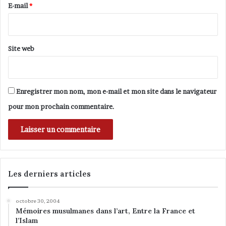
e
e
E-mail
*
s
*
e
t
r
Site web
ô
l
e
d
Enregistrer mon nom, mon e-mail et mon site dans le navigateur
a
pour mon prochain commentaire.
n
s
l
a
s
o
Les derniers articles
c
i
é
octobre 30, 2004
t
Mémoires musulmanes dans l’art, Entre la France et
é
l’Islam