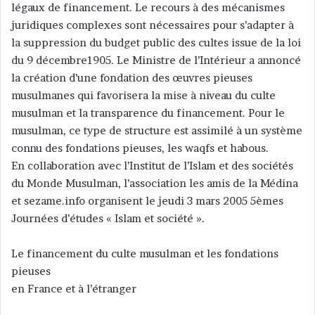
légaux de financement. Le recours à des mécanismes
y
juridiques complexes sont nécessaires pour s’adapter à
e
la suppression du budget public des cultes issue de la loi
r
du 9 décembre1905. Le Ministre de l’Intérieur a annoncé
u
n
la création d’une fondation des œuvres pieuses
c
musulmanes qui favorisera la mise à niveau du culte
o
musulman et la transparence du financement. Pour le
u
musulman, ce type de structure est assimilé à un système
r
connu des fondations pieuses, les waqfs et habous.
r
En collaboration avec l’Institut de l’Islam et des sociétés
i
du Monde Musulman, l’association les amis de la Médina
e
et sezame.info organisent le jeudi 3 mars 2005 5èmes
l
Journées d’études « Islam et société ».
Le financement du culte musulman et les fondations
pieuses
en France et à l’étranger