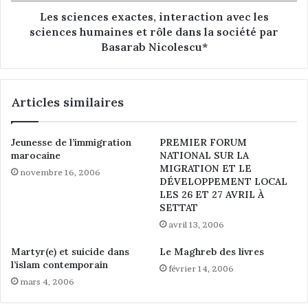
C
c
h
e
Les sciences exactes, interaction avec les
r
s
sciences humaines et rôle dans la société par
i
e
Basarab Nicolescu*
s
x
t
a
o
c
Articles similaires
p
t
h
e
e
s
Jeunesse de l’immigration
PREMIER FORUM
A
,
marocaine
NATIONAL SUR LA
g
i
MIGRATION ET LE
novembre 16, 2006
u
n
DÉVELOPPEMENT LOCAL
i
t
LES 26 ET 27 AVRIL À
t
e
SETTAT
o
r
avril 13, 2006
n
a
c
Martyr(e) et suicide dans
Le Maghreb des livres
t
l’islam contemporain
février 14, 2006
i
mars 4, 2006
o
n