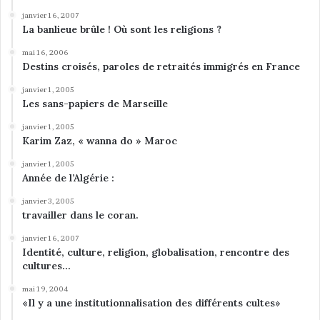
p
a
janvier 16, 2007
La banlieue brûle ! Où sont les religions ?
r
B
mai 16, 2006
a
Destins croisés, paroles de retraités immigrés en France
s
a
janvier 1, 2005
Les sans-papiers de Marseille
r
a
janvier 1, 2005
b
Karim Zaz, « wanna do » Maroc
N
janvier 1, 2005
i
Année de l’Algérie :
c
o
janvier 3, 2005
l
travailler dans le coran.
e
janvier 16, 2007
s
Identité, culture, religion, globalisation, rencontre des
c
cultures…
u
*
mai 19, 2004
«Il y a une institutionnalisation des différents cultes»