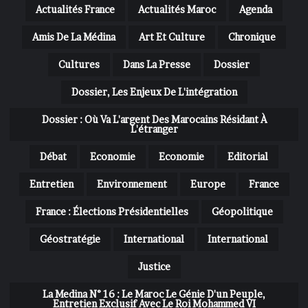
Actualités France
Actualités Maroc
Agenda
Amis De La Médina
Art Et Culture
Chronique
Cultures
Dans La Presse
Dossier
Dossier, Les Enjeux De L'intégration
Dossier : Où Va L'argent Des Marocains Résidant À
L'étranger
Débat
Economie
Economie
Editorial
Entretien
Environnement
Europe
France
France : Élections Présidentielles
Géopolitique
Géostratégie
International
International
Justice
La Medina N° 16 : Le Maroc Le Génie D'un Peuple,
Entretien Exclusif Avec Le Roi Mohammed VI