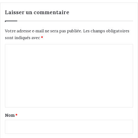
a
v
Laisser un commentaire
e
c
l
Votre adresse e-mail ne sera pas publiée.
Les champs obligatoires
e
sont indiqués avec
*
s
C
s
c
o
i
m
e
n
m
c
e
e
n
s
h
t
u
a
m
Nom
*
a
i
i
r
n