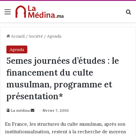
Menu
R
Accueil
/
Société
/
Agenda
Agenda
5emes journées d’études : le
financement du culte
musulman, programme et
présentation*
La médina
E
février 7, 2005
n
En France, les structures du culte musulman, après son
v
institutionnalisation, restent à la recherche de moyens
o