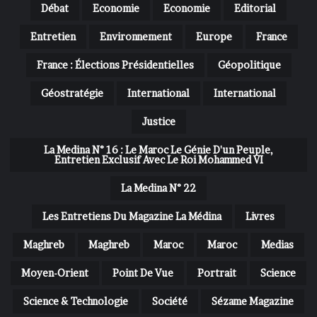
Débat
Economie
Economie
Editorial
Entretien
Environnement
Europe
France
France : Élections Présidentielles
Géopolitique
Géostratégie
International
International
Justice
La Medina N° 16 : Le Maroc Le Génie D'un Peuple,
Entretien Exclusif Avec Le Roi Mohammed VI
La Medina N° 22
Les Entretiens Du Magazine La Médina
Livres
Maghreb
Maghreb
Maroc
Maroc
Medias
Moyen-Orient
Point De Vue
Portrait
Science
Science & Technologie
Société
Sézame Magazine