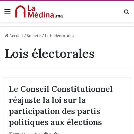
Menu
R
Accueil
/
Société
/
Lois électorales
Lois électorales
Le Conseil Constitutionnel
réajuste la loi sur la
participation des partis
politiques aux élections
janvier 27, 2007
0
1